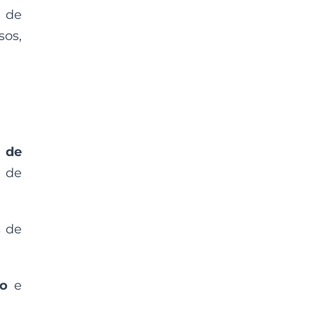
s de
os,
l de
 de
 de
ão
e