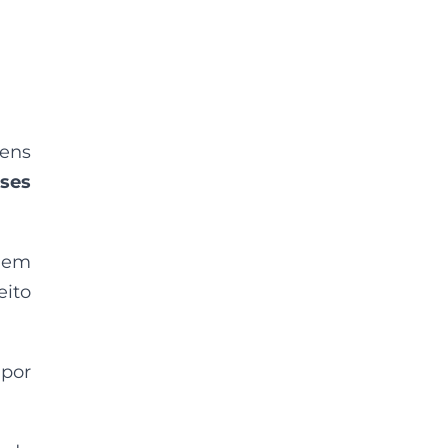
gens
ses
uem
ito
 por