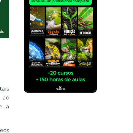
tais
o ao
e, a
leos