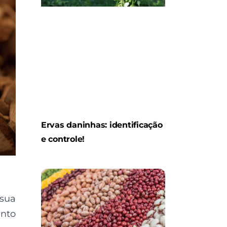
Ervas daninhas: identificação
e controle!
 sua
anto