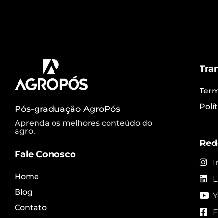
Tra
Term
Polí
Pós-graduação AgroPós
Aprenda os melhores conteúdo do
agro.
Red
Fale Conosco
I
Home
L
Blog
Y
Contato
F