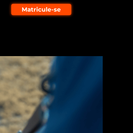
Matricule-se
a o produtor!