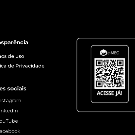
nsparência
os de uso
tica de Privacidade
es sociais
nstagram
inkedIn
ouTube
acebook