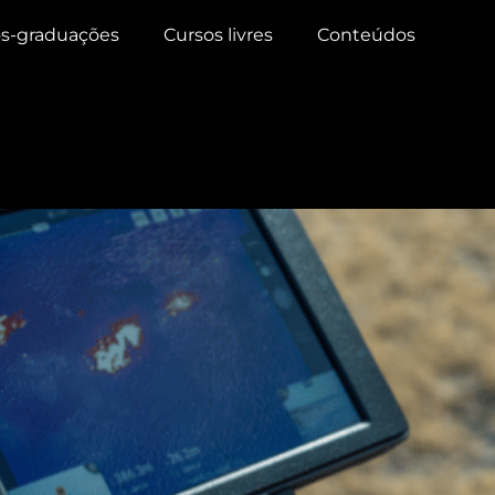
s-graduações
Cursos livres
Conteúdos
a agricultura brasileira
 que o GPS agrícola traz par