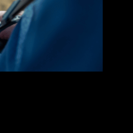
o ou modernos smartphones tinham.
palmente com o tão falado GPS agrícola.
ra facilitam a execução de tarefas no
tas novidades chegaram no setor. E quem