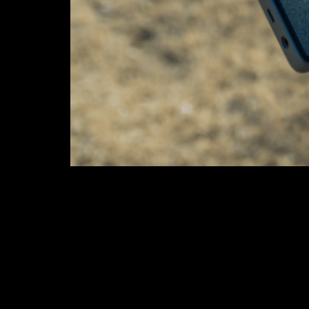
O GPS foi, por muito tempo, considerad
Porém, hoje em dia, esse sistema tem gr
Neste artigos vamos mostrar os benefício
O papel da tecnologia
É fato que o uso de equipamentos desenvo
meio rural, sejam elas simples ou compl
não acompanhou essas mudanças, muitas 