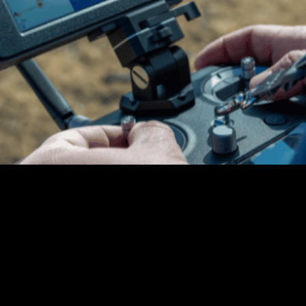
o um item de luxo que somente carros de alto padrã
ande importância para o agronegócio mundial, princi
s do GPS agrícola e os mais utilizados no setor. […]
 na agricultura brasileira!
lvidos a partir da tecnologia na agricultura brasilei
exas. A questão é que com o decorrer dos anos, mui
vezes, fica perdido sobre o que […]