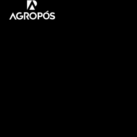
Pós-graduação AgroPós
Aprenda os melhores
conteúdo do agro.
Fale Conosco