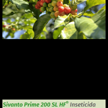
O bicho mineiro do café, nome popular dado ao
inseto Leucoptera coffeella, da família
das mariposas, é considerado uma das pragas
mais importantes do cafeeiro, devido ao
grave dano que a sua larva causa às plantações.
Preparamos esse artigo para falar tudo sobre essa
praga, dos danos causados no café até o seu
controle preventivo. Quer saber tudo […]
Sivanto Prime: Descubra
tudo sobre esse produto