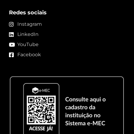
Redes sociais
Instagram
LinkedIn
YouTube
Facebook