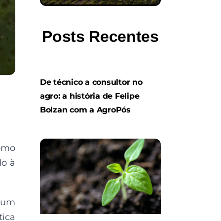
Posts Recentes
De técnico a consultor no
agro: a história de Felipe
Bolzan com a AgroPós
como
do à
a um
tica