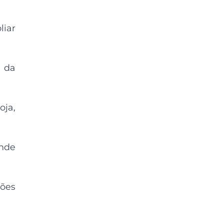
liar
s da
oja,
onde
ções