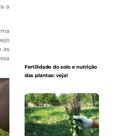
ra a
rama
nejo
e as
essa
Fertilidade do solo e nutrição
das plantas: veja!