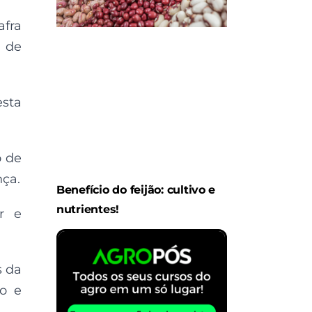
afra
e de
esta
o de
nça.
Benefício do feijão: cultivo e
nutrientes!
r e
s da
to e