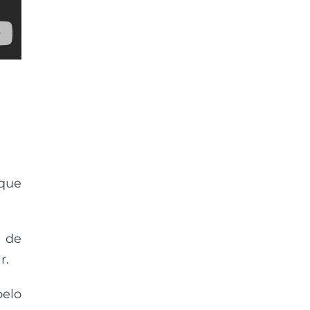
 que
s de
r.
pelo