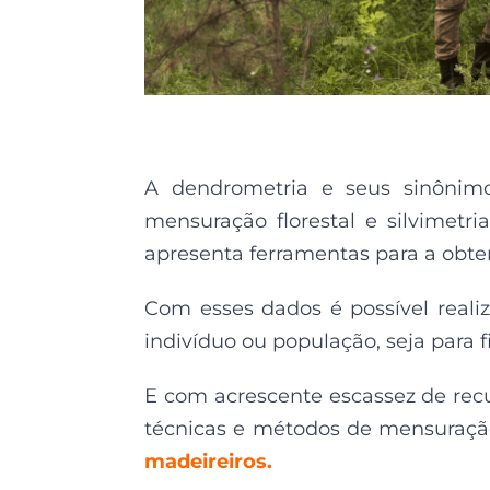
A
dendrometria
e seus
sinônimos
mensuração florestal e silvimetria
apresenta
ferramenta
s
para
a
obte
Com esses dados
é
possível
real
indivíduo ou população, seja
para f
E com a
crescente
escassez
de rec
técnicas e
métodos de mensuraç
madeireiros.