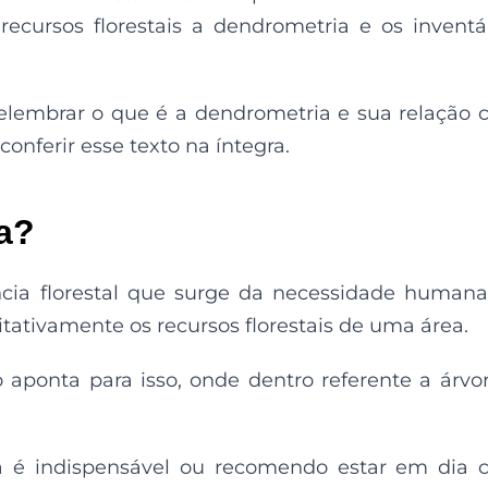
recursos florestais a dendrometria
e os
inventá
elembrar o que é a dendrometria e sua relação
 conferir esse texto na íntegra.
a?
ia florestal que surge da necessidade
human
itativamente
os
recursos florestais
de uma área
.
o
aponta para
isso, onde
dentro
referente a
á
rvo
 é indispensável
ou recomendo estar
em dia
c