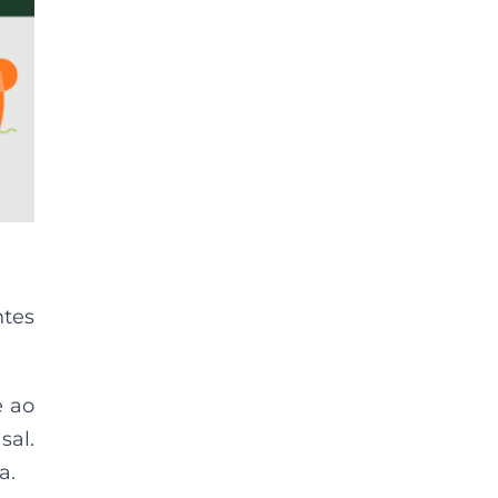
ntes
e ao
sal.
a.