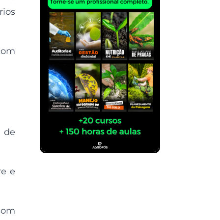
rios
 com
a
de
re e
om