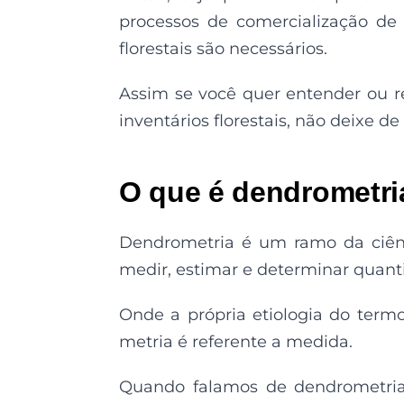
processos de
comercialização d
e
florestais são
necessários.
Assim se você quer entender ou r
inventários florestais, não deixe de
O que é dendrometri
Dendrometria é um ramo da ciênc
medir, estimar e
determinar quant
Onde a própria
etiologia
do
term
metria
é
referente a medida.
Quando falamos de dendrometria