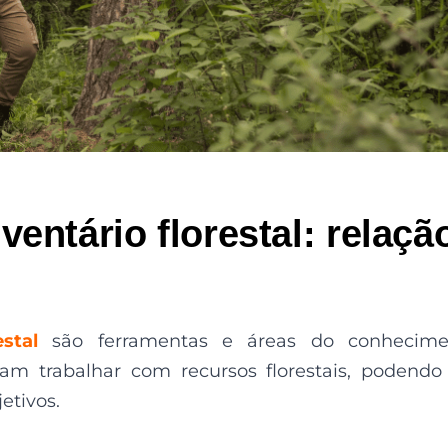
entário florestal: relaçã
estal
são
ferramentas e
áreas do conhecime
am trabalhar com recursos florestais
, podendo
etivos.