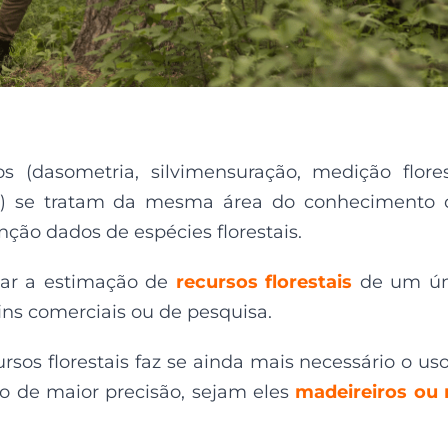
 (dasometria, silvimensuração, medição flores
)
se tratam
da mesma área do conhecimento 
nção
dados de espécies florestais.
izar a estimação de
recursos florestais
de um ún
ins comerciais
ou de
pesquisa.
ursos florestais
faz se ainda mais
necessário
o us
ão
de maior
precisão, sejam eles
madeireiros ou