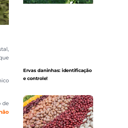
tal,
que
Ervas daninhas: identificação
e controle!
ico
o de
 não