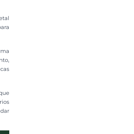
tal
para
orma
nto,
icas
 que
ios
ndar