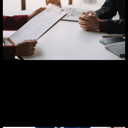
Acredito que você já deva ter um currículo pronto,
mas você já parou para pensar se ele está bem
feito? Como ele se destaca entre os demais? Se ao
menos ele expressa com exatidão o profissional
que você é? Preparamos esse post com algumas
dicas para elaboração de um currículo que se
destaque. Venha comigo! […]
Recolocação profissional:
conheça 11 passos!