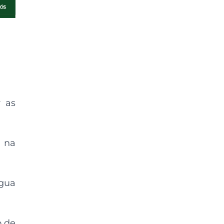
 as
e na
água
o de