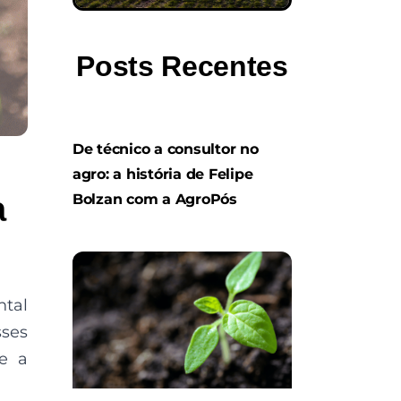
Posts Recentes
De técnico a consultor no
agro: a história de Felipe
Bolzan com a AgroPós
a
ntal
ses
 e a