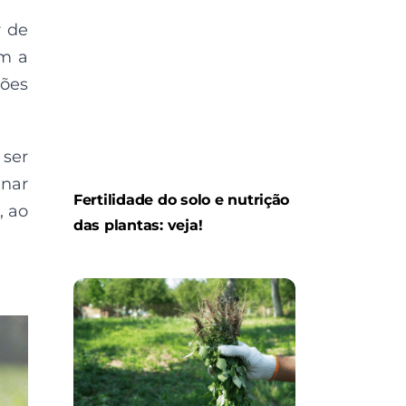
r de
em a
ões
 ser
inar
Fertilidade do solo e nutrição
, ao
das plantas: veja!