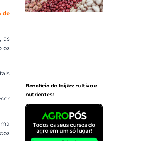
a de
, as
o os
tais
Benefício do feijão: cultivo e
nutrientes!
ecer
orna
 dos