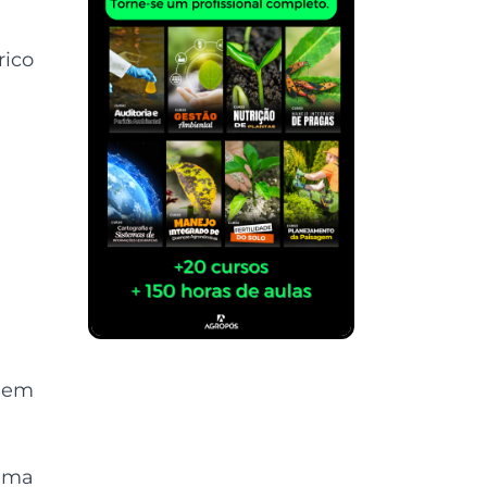
rico
, em
 uma