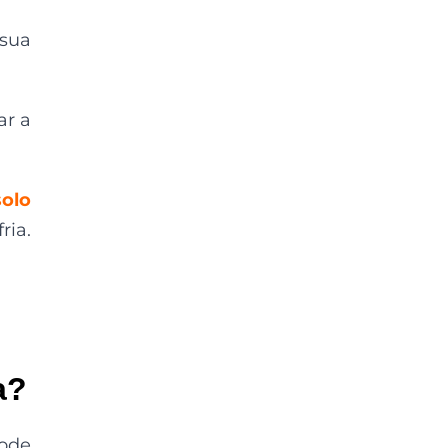
 sua
ar a
solo
ria.
a?
Pode