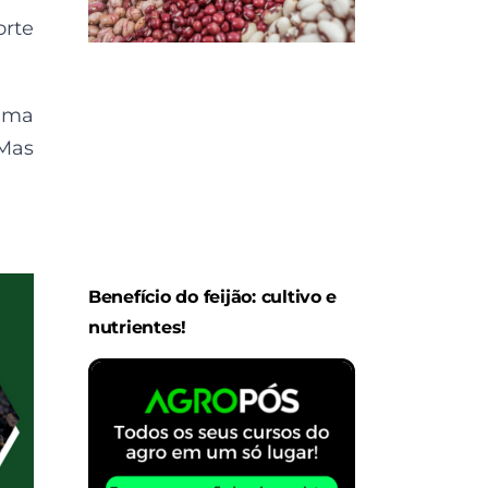
rte
huma
 Mas
Benefício do feijão: cultivo e
nutrientes!