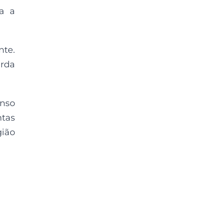
ra a
nte.
erda
enso
ntas
gião