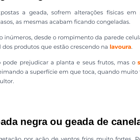
ostas a geada, sofrem alterações físicas em
 casos, as mesmas acabam ficando congeladas.
o inúmeros, desde o rompimento da parede celul
l dos produtos que estão crescendo na
lavoura
.
 pode prejudicar a planta e seus frutos, mas o
mando a superfície em que toca, quando muito f
ultor.
eada negra ou geada de canel
tação por ação de ventos frios muito fortes. 