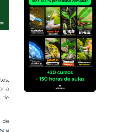
tes,
ar a
s de
a de
be a