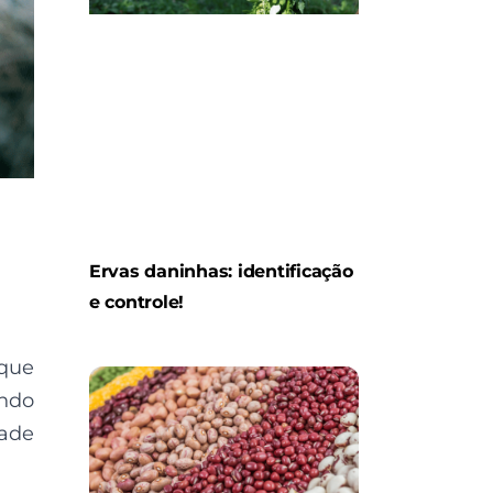
Ervas daninhas: identificação
e controle!
 que
endo
dade