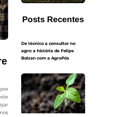
Posts Recentes
De técnico a consultor no
agro: a história de Felipe
Bolzan com a AgroPós
re
mpre
este
ejar
amos