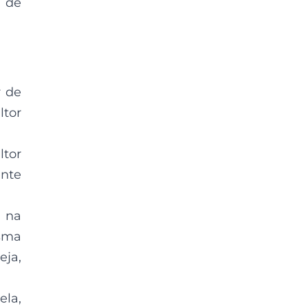
 de
r de
ltor
tor
ente
 na
esma
eja,
ela,