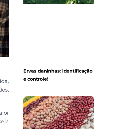
Ervas daninhas: identificação
e controle!
da,
dos,
ior
seja