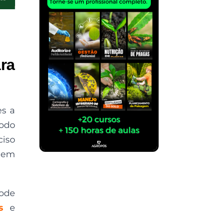
ra
es a
modo
ciso
agem
pode
s
e