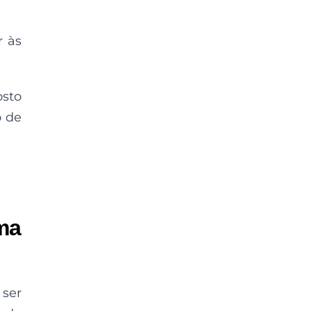
r às
osto
o de
ma
 ser