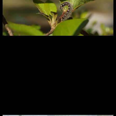
O comércio internacional de produtos agrícolas
tem aumentado significativamente,
representando um novo cenário para economia e
para a agricultura. Entretanto, produtos que
entram no país podem conter pragas
quarentenárias, organismos que, mesmo estando
em controle permanente em outros países ou
regiões, exerce ameaça a economia e ao controle
de patógeno no país ou região exposta.
TRF-1 derruba liminar que
suspendeu uso do
herbicida glisofato no país