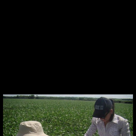
garantindo eficiência, sustentabilidade e
praticidade. Do mesmo modo é cada vez mais
frequente o uso da tecnologia no agronegócio,
uma vez que produtores e profissionais da área
[…]
Manejo Integrado de
Pragas poderia
economizar R$4 bilhões
na produção nacional de
soja