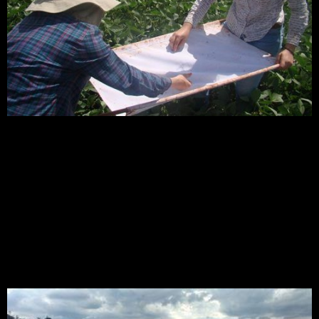
Estimativa vem de pesquisa realizada em Mato
Grosso do Sul e corresponde à economia com
aplicação de inseticidas
Bagaço da cana-de-
açúcar: um potencial na
geração de energia
elétrica do país