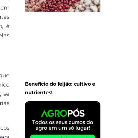
a em
ntes
o, é
elas
 que
Benefício do feijão: cultivo e
mico
nutrientes!
, se
rias
scos
para