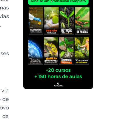
rmas
vias
.
ses
 via
o de
novo
 da