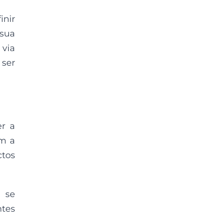
inir
 sua
 via
 ser
er a
ém a
ctos
r se
ntes