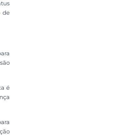
tus
o de
para
 são
ca é
ança
para
ção