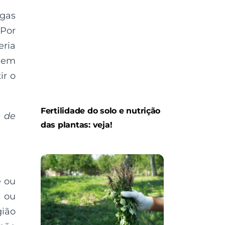
gas
 Por
eria
s em
ir o
Fertilidade do solo e nutrição
e de
das plantas: veja!
e ou
s ou
gião