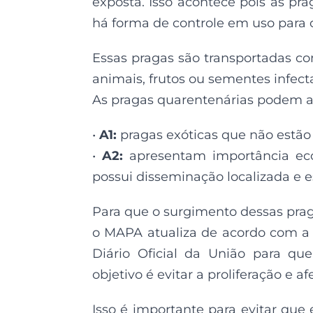
exposta. Isso acontece pois as pra
há forma de controle em uso para 
Essas pragas são transportadas co
animais, frutos ou sementes infect
As pragas quarentenárias podem a
•
A1:
pragas exóticas que não estão
•
A2:
apresentam importância eco
possui disseminação localizada e 
Para que o surgimento dessas prag
o MAPA atualiza de acordo com a
Diário Oficial da União para qu
objetivo é evitar a proliferação e a
Isso é importante para evitar que