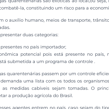
gas quarentenárias são exóticas ao local,ou seja,
combatê-la, constituindo um risco para a economi
m o auxílio humano, meios de transporte, trânsit
adas.
presentar duas categorias:
 presentes no país importador;
nômica potencial pois está presente no país,
está submetida a um programa de controle .
as quarentenárias passem por um controle eficie
 demanda uma lista com os todos os organismo
e as medidas cabíveis sejam tomadas. O princ
fetar a produção agrícola do Brasil.
 esses agentes entrem no país, caso sejam do tip