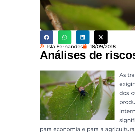
Isla Fernandes
18/09/2018
Análises de risco
As tr
exigi
dos c
prod
inte
signi
para economia e para a agricultura