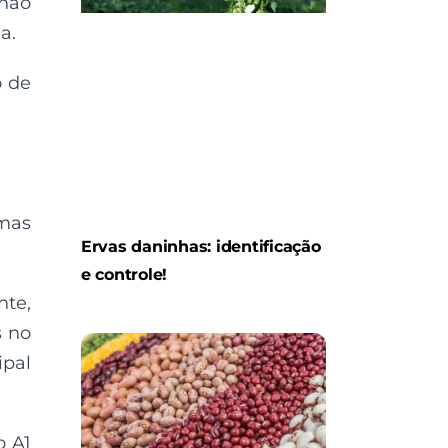
 não
a.
o de
 mas
Ervas daninhas: identificação
e controle!
nte,
s no
ipal
o A1