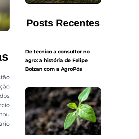
Posts Recentes
De técnico a consultor no
as
agro: a história de Felipe
Bolzan com a AgroPós
stão
ução
 dos
cio
tou
ário