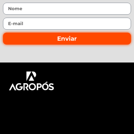
Enviar
Pós-graduação AgroPós