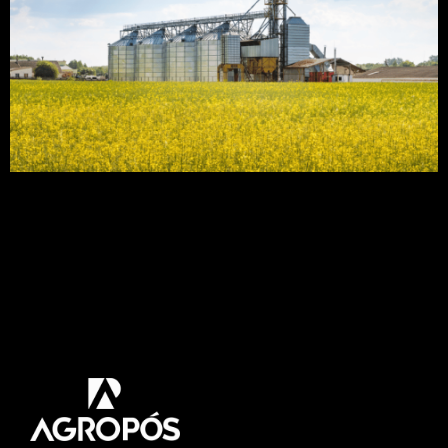
Armazenar grãos em silos vem sendo uma
estratégia bastante comum para produtores rurais
brasileiros que esperam o melhor momento para
vender seus grãos por preços melhores. Com isso
preparamos este artigo para salientar a sua
importância e mostrar aos produtores os
diferentes tipos de silos de grãos. Acompanhe! Os
grãos devem ser acomodados em uma estrutura
[…]