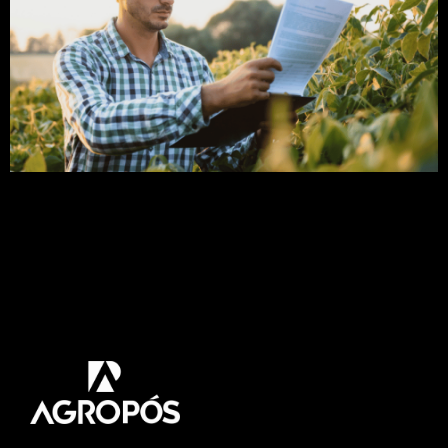
O receituário agronômico é uma importante
ferramenta tanto para o agricultor quanto para o
engenheiro agrônomo para garantir uma produção
mais sustentável da lavoura. Com isso,
preparamos esse artigo que abordara tudo que
precisa saber sobre esse assunto. Venha Comigo!
Para gerir o agronegócio com responsabilidade e
eficiência, as empresas tiveram que adotar […]