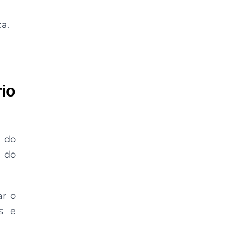
a.
io
 do
o do
ar o
is e