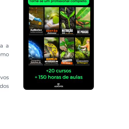
ha a
como
ivos
ados