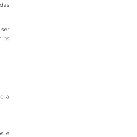
das
 ser
r os
ve a
os e