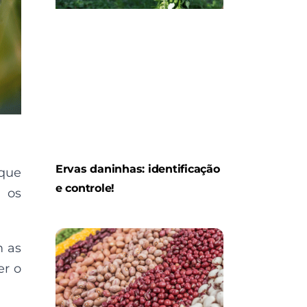
Ervas daninhas: identificação
 que
e controle!
r os
m as
er o