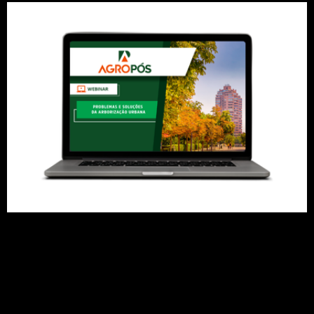
A mestre, doutora e arborista certificada, Marina
Moura, explica o correto estabelecimento e
implantação das árvores urbanas e as
complicações geradas pelo planejamento e
manejo inadequados. Clique e assista
gratuitamente!
‘Cidade das Árvores’ vai