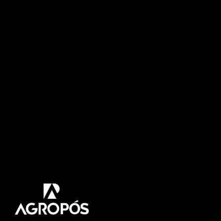
orientar população sobre
preservação e plantio de
espécies adequadas a
área urbana no MS
Com o objetivo de orientar a população sobre a
importância da preservação e de se plantar
árvores adequadas para áreas urbanas foi lançado
na manhã desta terça-feira (3), em Campo Grande,
o projeto Cidade das Árvores. Iniciativa da TV
Morena, conta com a parceria da prefeitura de
Campo Grande, da concessionária de energia
elétrica, Energisa, […]