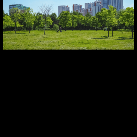
Arborização urbana é a atividade de plantar
árvores em áreas urbanas. Arborização Urbana é
um termo que vem sendo utilizado com muita
frequência nos últimos tempos. E que, em um
primeiro momento, nos remete a uma simples
interpretação: plantio de árvores no meio urbano.
Porém, por trás desta básica definição, existe uma
grande área de […]
[WEBINAR] Problemas e
soluções da arborização
urbana.