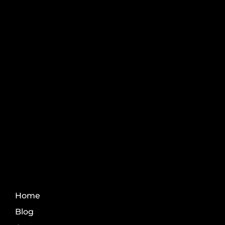
Pós-graduação AgroPós
Aprenda os melhores
conteúdo do agro.
Fale Conosco
Home
Blog