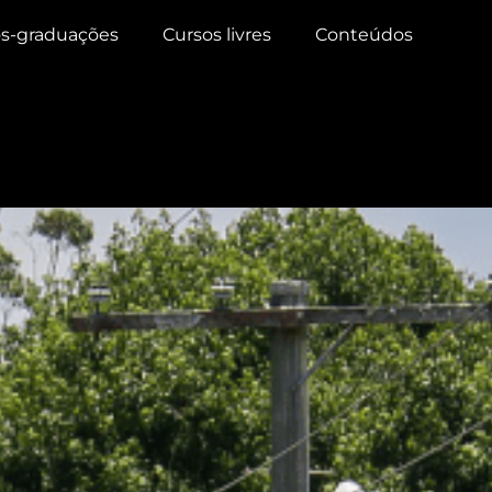
s-graduações
Cursos livres
Conteúdos
to
 sobre o conflito entre Árvo