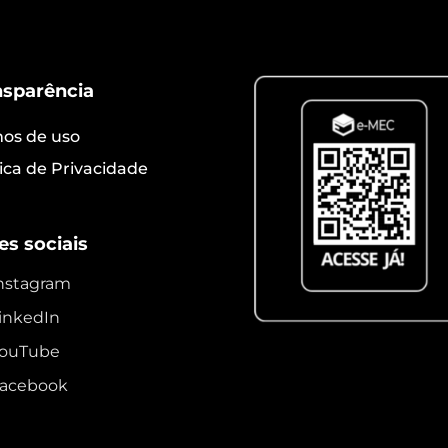
nsparência
os de uso
tica de Privacidade
es sociais
nstagram
inkedIn
ouTube
acebook