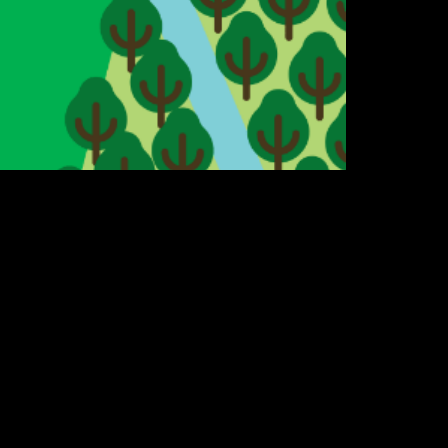
leiro, principalmente pelas condições
e preservação e
o MS
rvores adequadas para áreas urbanas foi
ativa da TV Morena, conta com a parceria