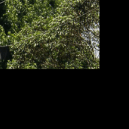
rização urbana, mormente nas questões
sse assunto em diversas cidades,
soramos na área de arborização e
omo funcionam as