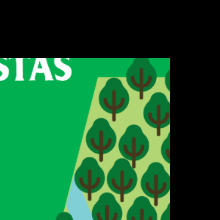
s ou mais valores. Assim, a análise
so de Viçosa, no conceito de
mero de árvores por […]
s plantadas?