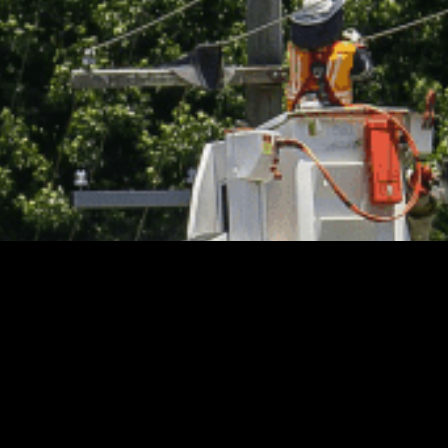
riências que têm dado certo nos trabalhos sobre arbo
étricas. Temos desenvolvido vários trabalhos sobre e
 Mineiro para Conservação da Natureza, o qual asses
 Verdes Urbanas: entenda c
ndices