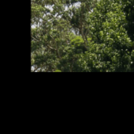
Foi-nos solicitado discorrer sobre expe
que envolvem o conflito com as redes el
principalmente por intermédio do Centro
paisagismo. Assim, […]
Arborização e Áreas
análises através de í