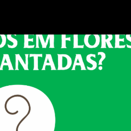
o com apenas um valor da relação existente entre doi
ionais ou não) como valores comparativos. Para o ca
valores apresentados em índices que representam nú
os de incêndios em floresta