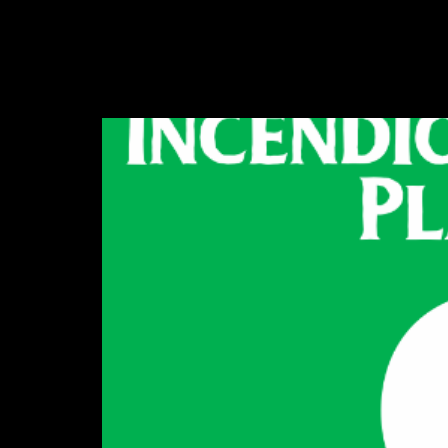
O índice nada mais é que a representaçã
levará em consideração números (adimens
arborização urbana, transformam-se os 
Como reduzir os risc