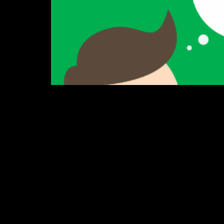
Os incêndios florestais representam um gr
climáticas do País propensas ao início 
‘Cidade das Árvores’ 
plantio de espécies
Com o objetivo de orientar a população 
lançado na manhã desta terça-feira (3), 
da prefeitura de Campo Grande, da conces