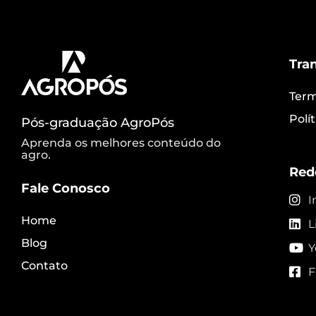
Tra
Term
Polí
Pós-graduação AgroPós
Aprenda os melhores conteúdo do
agro.
Red
Fale Conosco
I
Home
L
Blog
Y
Contato
F