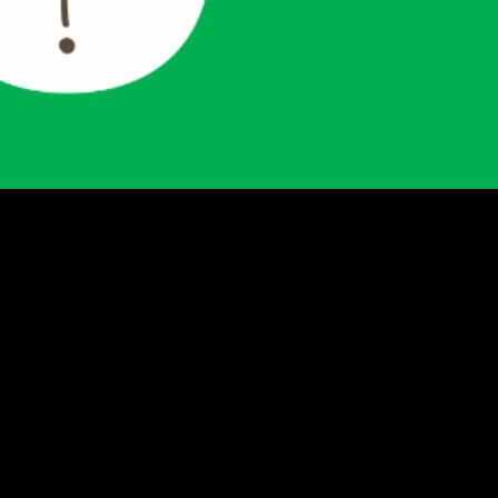
ande fator de risco para os plantios florestais brasi
da combustão da biomassa vegetal.
vai orientar população sobr
 adequadas a área urbana n
sobre a importância da preservação e de se plantar á
em Campo Grande, o projeto Cidade das Árvores. Inici
sionária de energia elétrica, Energisa, […]