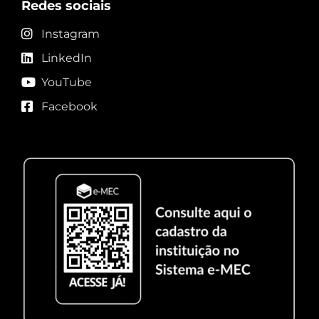
Redes sociais
Instagram
LinkedIn
YouTube
Facebook