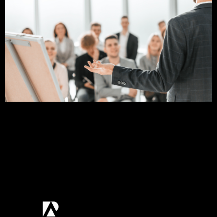
Capacitação profissional significa aprimorar as
capacidades técnicas que são adquiridas dentro
da sua própria profissão. Ela tem por objetivo
maior abastecer o repertório afim de se tornar
mais competente e, dessa forma, conseguir
desenvolver uma determinada atividade. Neste
post vamos abordar tudo que você precisa saber
sobre as capacitações profissionais esse assunto.
Venha comigo! […]