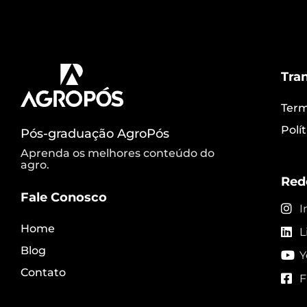
Tra
Term
Polí
Pós-graduação AgroPós
Aprenda os melhores conteúdo do
agro.
Red
Fale Conosco
I
Home
L
Blog
Y
Contato
F