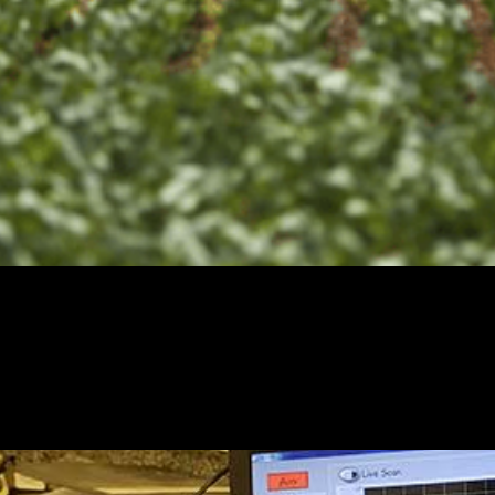
ranking da Organização das Nações Unidas para a Al
dados da entidade, o consumo relativo no país foi de 
eus que utilizam mais defensivos que o […]
ona frutas, caracteriza caju
as