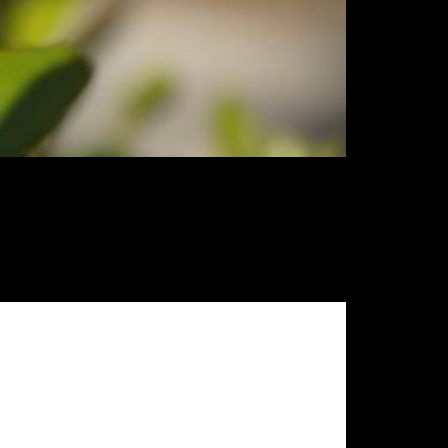
ntando um novo cenário para economia e
árias, organismos que, mesmo estando
e de patógeno no país ou região
ulverização.