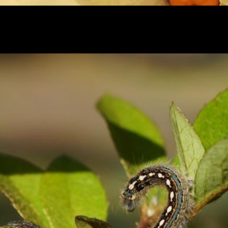
rodutividade de seleção para mais de 50 frutas por se
e pragas quarentenárias