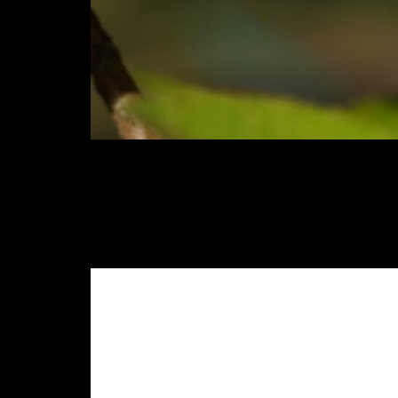
O comércio internacional de produtos a
para a agricultura. Entretanto, produt
em controle permanente em outros paíse
exposta.
[EBOOK] Tecnologias