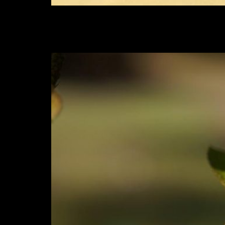
Utilizando a NIR, é possível ampliar a p
Análises de riscos d