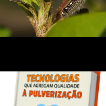
grícolas tem aumentado significativamente, represe
os que entram no país podem conter pragas quarenten
s ou regiões, exerce ameaça a economia e ao control
 que agregam qualidade à p