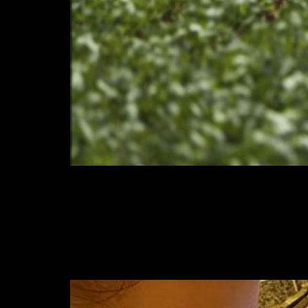
O Brasil aparece em 44º posição em um 
uso de defensivos agrícolas. Segundo os 
cultivado em 2016. Entre os países europ
Tecnologia NIR seleci
medicinais em plant