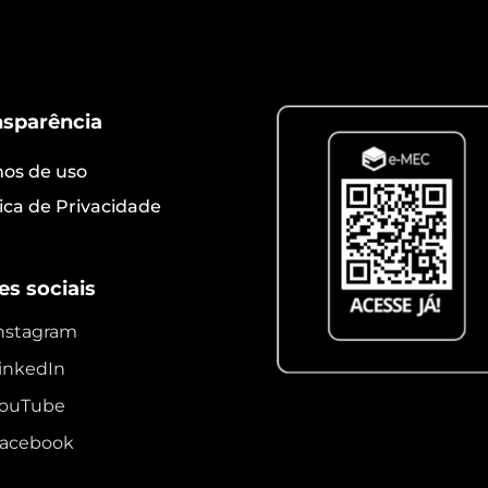
nsparência
os de uso
tica de Privacidade
es sociais
nstagram
inkedIn
ouTube
acebook