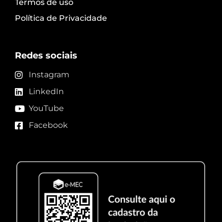
Termos de uso
Política de Privacidade
Redes sociais
Instagram
LinkedIn
YouTube
Facebook