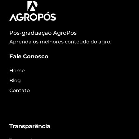
Pós-graduação AgroPós
Aprenda os melhores conteúdo do agro.
Fale Conosco
Home
Blog
Contato
Transparência