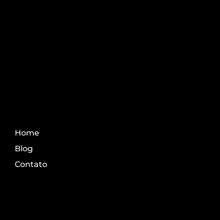
Aprenda os melhores
conteúdo do agro.
Fale Conosco
Home
Blog
Contato