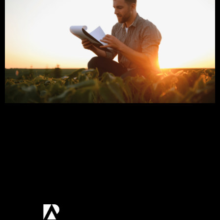
Todo produtor rural já se deparou com certos
problemas ao cuidar de uma fazenda. Esses
problemas podem envolver custos, produção,
funcionários, organização, transporte ou
distribuição. Neste Post vamos abordar algumas
dicas para te ajudar a fazer uma administração
rural com sucesso. Venha Comigo! Atualmente,
existem várias empresas rurais que buscam, cada
vez mais, […]