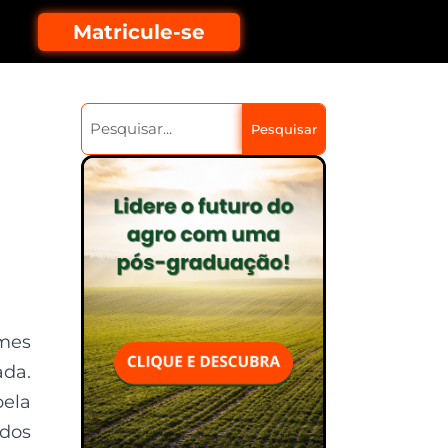
Matricule-se
Pesquisar
umes
ada.
pela
ados