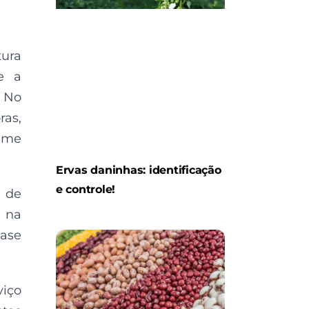
tura
e a
. No
ras,
ume
Ervas daninhas: identificação
e controle!
a de
o na
uase
viço