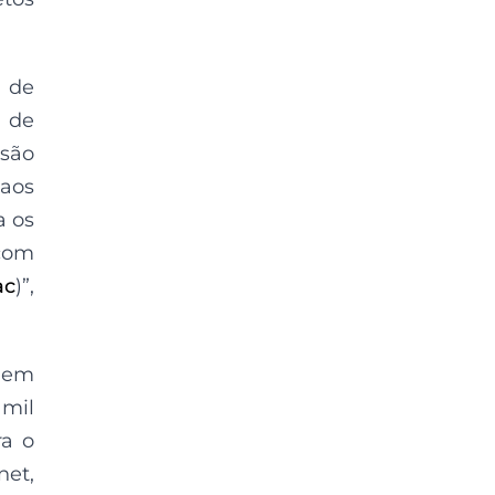
m de
s de
 são
 aos
a os
 com
ac
)”,
igem
 mil
ra o
et,