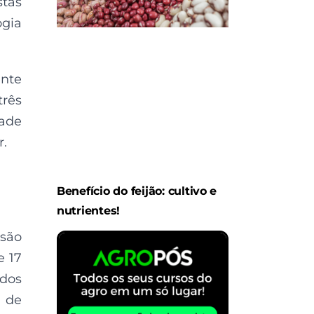
tas
ogia
ente
três
ade
r.
Benefício do feijão: cultivo e
nutrientes!
ssão
e 17
ados
a de