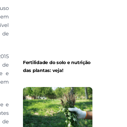
 uso
o em
ível
a de
2015
Fertilidade do solo e nutrição
e de
das plantas: veja!
de e
o em
e e
tes
 de