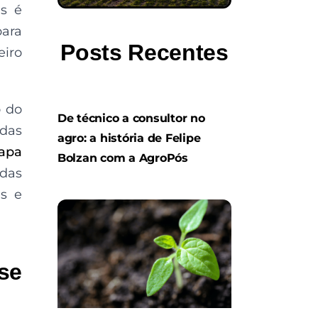
is é
para
Posts Recentes
eiro
o do
De técnico a consultor no
 das
agro: a história de Felipe
apa
Bolzan com a AgroPós
adas
s e
se