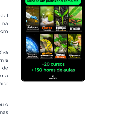
stal
o na
 com
tiva
om a
s de
om a
aior
ou o
enas