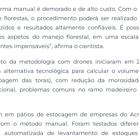
orma manual é demorado e de alto custo. Com o
e florestas, o procedimento poderá ser realizad
idos e resultados altamente confiáveis. É poss
tes aspetos do manejo florestal, em uma escal
antes impensáveis”, afirma o cientista.
nto da metodologia com drones iniciaram em 
alternativa tecnológica para calcular o volum
cubagem das toras), com redução da morosida
icional, problemas comuns no ramo madeireir
m em pátios de estocagem de empresas do Acr
om o método manual. Foram testados diferen
ia automatizada de levantamento de estoques