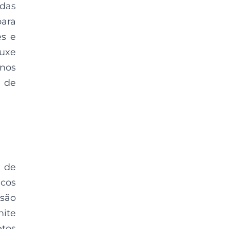
das
para
es e
uxe
 nos
 de
 de
icos
são
mite
etos