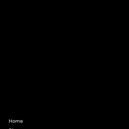
Pós-graduação AgroPós
Aprenda os melhores
conteúdo do agro.
Fale Conosco
Home