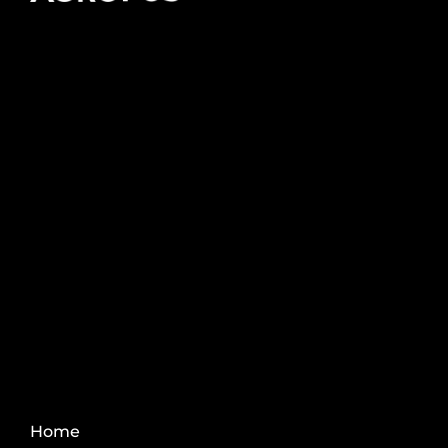
Pós-graduação AgroPós
Aprenda os melhores
conteúdo do agro.
Fale Conosco
Home