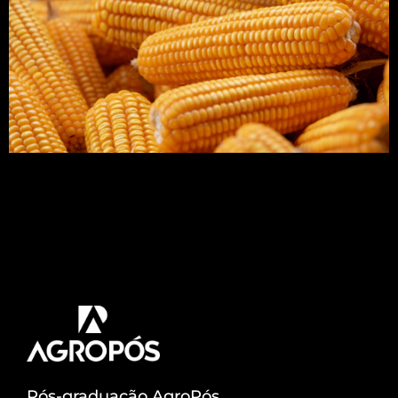
Que o milho é um dos grãos mais produzidos do
Brasil não é segredo para muita gente, mas você
sabia que existe uma infinidade de tipos de grãos
de milho? Neste artigo vamos citar as principais
variedades de milho. Acompanhe! Todas as
pessoas consomem milho, seja de modo direto ou
indireto. Além disso, a […]
Pós-graduação AgroPós