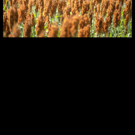
Você sabia que o sorgo é um dos cereais mais
produzidos em todo o mundo, estando atrás
apenas do trigo, arroz, milho, soja e cevada? Já no
Brasil, a plantação de sorgo tem ganhando ainda
mais destaque, principalmente no período da
safrinha. Hoje vamos dar ênfase no sorgo
forrageiro que tem uma grande importância. Quer
[…]
Míldio: como Manejá-lo
em sua Cultura?
O míldio é uma doença causada por fungos da
família das peronosporáceas (subdivisão
Mastigomicotina) que, de maneira geral, ataca os
órgãos das plantas, formando, assim, uma