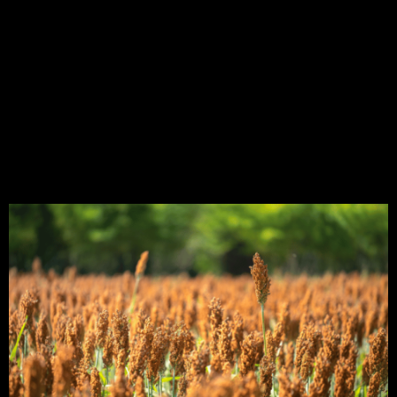
camada pulverulenta bastante semelhante à
farinha. Além disso, as hifas do míldio costumam
desenvolver-se entre as células das folhas, flores e
frutos, onde, gradualmente, formam um micélio
mais ou […]
Sorgo: aprenda um pouco
as características dessa
cultura!