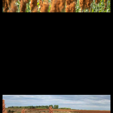
O sorgo é o quinto cereal mais produzido no
mundo, depois do trigo, arroz, milho e cevada. E
nos últimos anos, a cultura tem tomado lugar de
destaque no Brasil, principalmente no período da
safrinha. Sendo assim, para ampliar seu
conhecimento acerca desse cereal, neste texto
vamos focar em práticas para a implantação do
sorgo, […]
Pesquisadores
identificam genes no
sorgo que potencializam
a tolerância ao alumínio