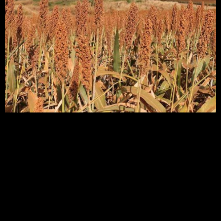
Descoberta poderá ajudar no desenvolvimento de
plantas mais resistentes a solos ácidos e à seca
Dia de Campo na TV –
Inseticida à base de vírus
favorece produtividade
nas lavouras