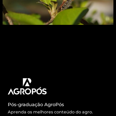
O comércio internacional de produtos agrícolas
tem aumentado significativamente,
representando um novo cenário para economia e
para a agricultura. Entretanto, produtos que
entram no país podem conter pragas
quarentenárias, organismos que, mesmo estando
em controle permanente em outros países ou
regiões, exerce ameaça a economia e ao controle
de patógeno no país ou região exposta.
Pós-graduação AgroPós
Aprenda os melhores conteúdo do agro.