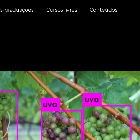
s-graduações
Cursos livres
Conteúdos
ema que faz ‘check up’ de 
, pragas e doenças na lavo