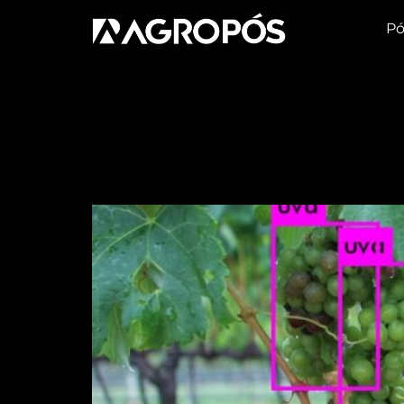
Pó
Tag:
produtor
Embrapa estuda sist
para prever produção