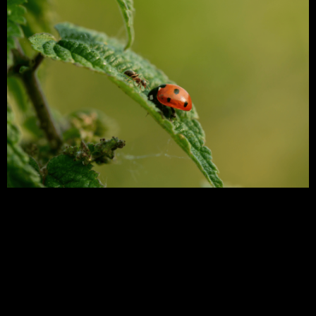
A resistência de pragas acontece quando há o uso
indiscriminado de produtos agroquímicos por
muito tempo, o que faz com que os agentes se
tornem imunes aos seus princípios ativos, criando
uma população mais forte e mais difícil de ser
controlada. Dessa forma, ela prejudica a produção
e aumenta a demanda por um investimento maior
em soluções diferentes e eficazes.
[WEBINAR] Problemas e