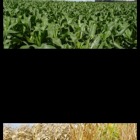
A época que concentra a maioria das operações de
semeadura do milho no Rio Grande do Sul e Santa
Catarina é entre os meses de setembro e outubro,
mas há grande variação em função do melhor
ajuste no sistema de produção.
Braquiária – a grande
aliada das culturas de
grãos no Nordeste