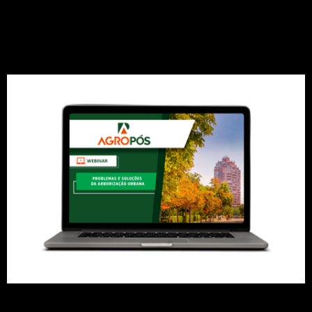
soluções da arborização
urbana.
A mestre, doutora e arborista certificada, Marina
Moura, explica o correto estabelecimento e