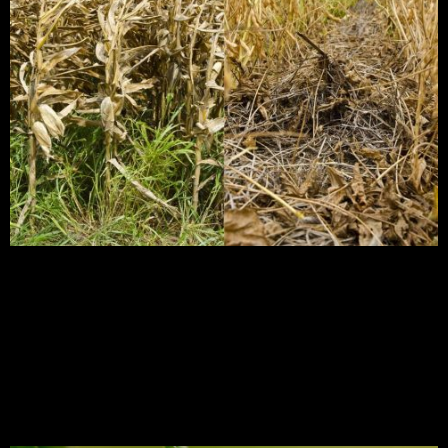
Pesquisadores apresentarão como a braquiária foi
capaz, nos últimos anos de experimentos, de
conservar a umidade num ano mais seco e evitar
compactação do solo e encharcamentos quando
as chuvas caem com maior intensidade.
Tecnologia de aplicação
para redução de pragas!