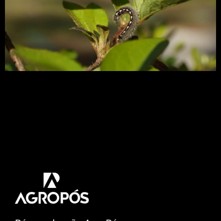
O comércio internacional de produtos agrícolas
tem aumentado significativamente,
representando um novo cenário para economia e
para a agricultura. Entretanto, produtos que
entram no país podem conter pragas
quarentenárias, organismos que, mesmo estando
em controle permanente em outros países ou
regiões, exerce ameaça a economia e ao controle
de patógeno no país ou região exposta.