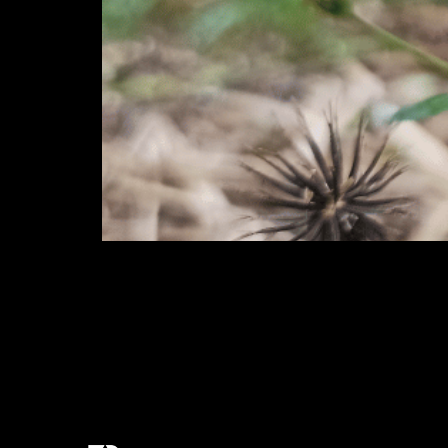
Picão-preto: entenda como controlar es
picão-preto, cientificamente conhecido c
representa um grande incômodo. Originár