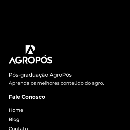
árvores adequadas para áreas urbanas foi lançado
na manhã desta terça-feira (3), em Campo Grande,
o projeto Cidade das Árvores. Iniciativa da TV
Morena, conta com a parceria da prefeitura de
Campo Grande, da concessionária de energia
elétrica, Energisa, […]
Pós-graduação AgroPós
Aprenda os melhores conteúdo do agro.
Fale Conosco
Home
Blog
Contato