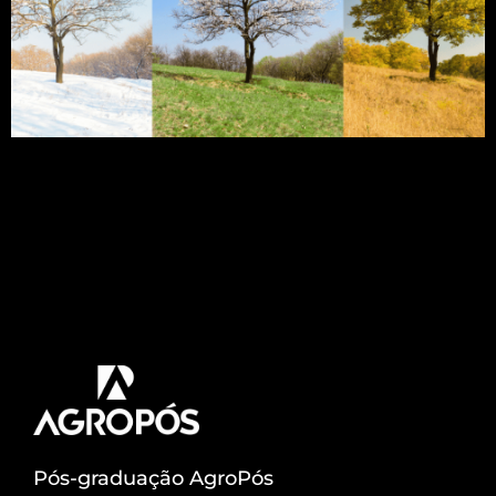
Uma das características mais marcantes do clima
na Terra é a existência das Estações climáticas
sendo elas: Verão, Outono, Primavera e Inverno.
são períodos do ano, basicamente, definidos pelas
diferenças de temperatura ambiente. Neste artigo
vamos abordar sobre cada uma delas e explicar o
motivo desse fenômeno. Acompanhe! Estação
climáticas Estações do ano designam quatro
períodos […]
Pós-graduação AgroPós