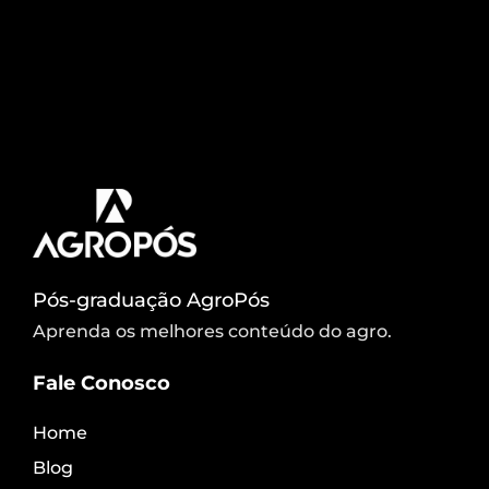
apenas um valor da relação existente entre dois
ou mais valores. Assim, a análise levará em
consideração números (adimensionais ou não)
como valores comparativos. Para o caso de Viçosa,
no conceito de arborização urbana, transformam-
se os valores apresentados em índices que
representam número de árvores por […]
Pós-graduação AgroPós
Aprenda os melhores conteúdo do agro.
Fale Conosco
Home
Blog