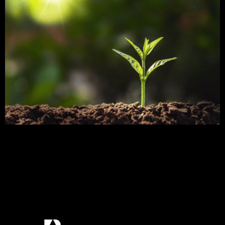
Para se desenvolverem, as plantas precisam de
vários processos, que os hormônios vegetais ou
fitormônios controlam de forma contínua. Eles
produzem-se em determinadas células e
transportam-se para seus locais de atuação.
Existem vários hormônios com funções distintas.
Neste post, vamos citar cada um e explicar sua
função nas plantas. Boa leitura! O que […]