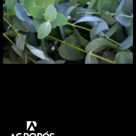
As folha de eucalipto possuem um aroma
inconfundível e ele é uma árvore bastante
conhecida. Mas afinal, você sabe a importância
dessas folhas para o ser humano? Se quer saber
tudo sobre esse assunto venha comigo.
Acompanhe! Não são poucos os benefícios do
eucalipto para a saúde. A árvore, principalmente
em suas folhas, possui […]