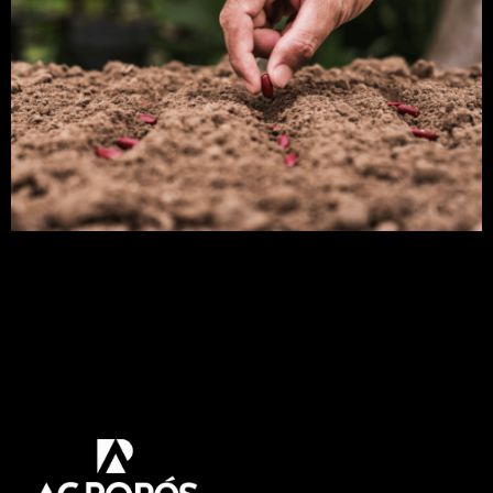
Para que sua plantação de feijão tenha um bom
desenvolvimento até o final de seu ciclo existem
alguns detalhes que merecem sua atenção. Ter
uma plantação de feijão bem conduzida do
começo ao fim é certamente o caminho para se
ter ótimos rendimentos de produtividade assim
como diminuir os problemas no campo. Já que o
[…]