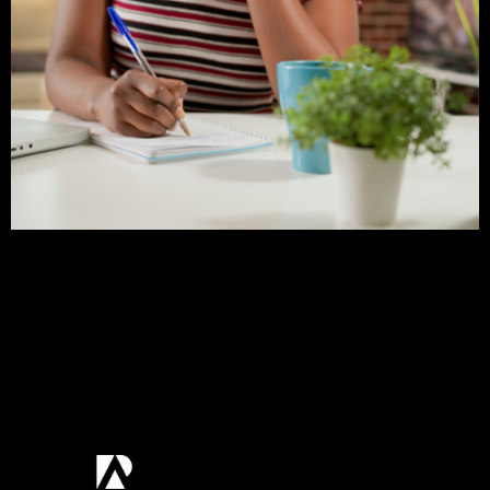
Os órgãos ambientais competentes estabelecem
as condicionantes ambientais como medidas que
os responsáveis devem realizar e/ou implantar
para obter e manter as licenças ambientais. Essas
medidas têm o objetivo de minimizar os impactos
ao meio ambiente, garantindo que as atividades
licenciadas se desenvolvam de forma sustentável
e em conformidade com a legislação vigente.
Neste post, […]