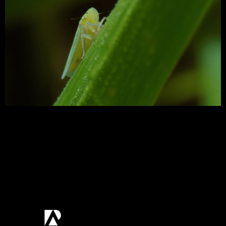
Estes insetos sugadores de seiva causam
prejuízos decorrentes de suas picadas, onde
injetam toxinas nas plantas atacadas. Esta
espécie ocorre em várias culturas de importância
econômica, como algodão, amendoim, batata,
ervilha, feijão, feijão-vagem, soja, tomate, trigo.
Com isso preparamos este artigo para
aprendermos a manejar essa a cigarrinha verde.
Venha comigo! Embora a […]