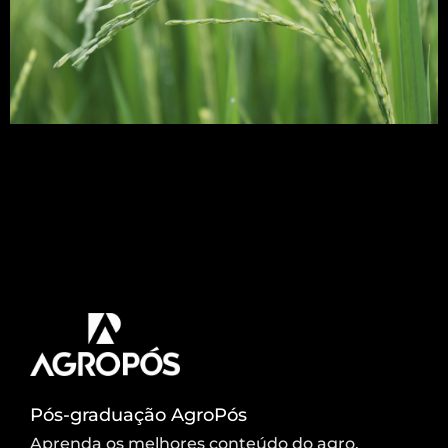
O azevém é uma planta anual de inverno, muito
utilizada como forrageira e formadora de palhada
para o plantio direto. Principalmente nos estados
da região Sul. Neste post vamos abordar tudo que
você precisa saber sobre essa daninha. Venha
Comigo! Azevém (Lolium
multiflorum Lam) O azevém (Lolium multiflorum
Lam.) é uma espécie anual, de […]
Pós-graduação AgroPós
Aprenda os melhores conteúdo do agro.