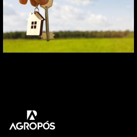
Alguma vez, antes, você já tinha ouvido falar
sobre arrendamento rural? Essa prática,
regulamentada pelo Estatuto da Terra, é mais
comum que se imagina. O grande ponto, sobre
ela, é que tanto donos de terra quanto produtores
rurais podem ter muitos benefícios. Neste artigo
vamos abordar tudo sobre esse assunto. Venha
comigo! O arrendamento […]