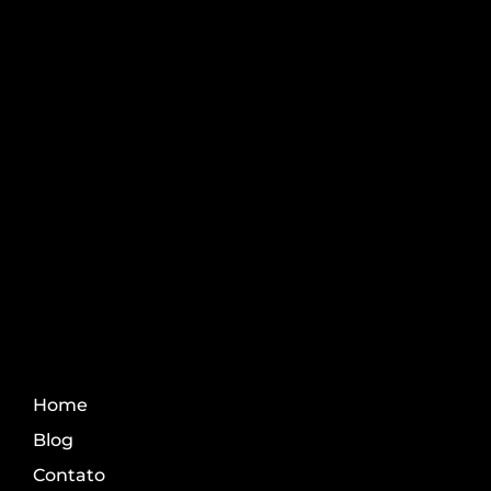
Pós-graduação AgroPós
Aprenda os melhores
conteúdo do agro.
Fale Conosco
Home
Blog
Contato