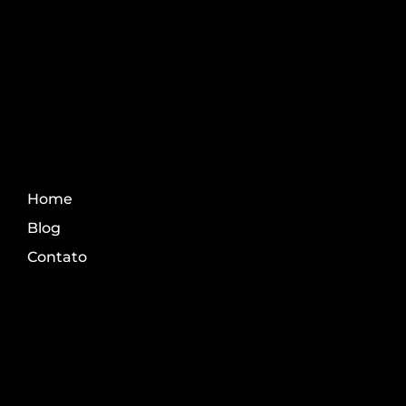
conteúdo do agro.
Fale Conosco
Home
Blog
Contato
Transparência