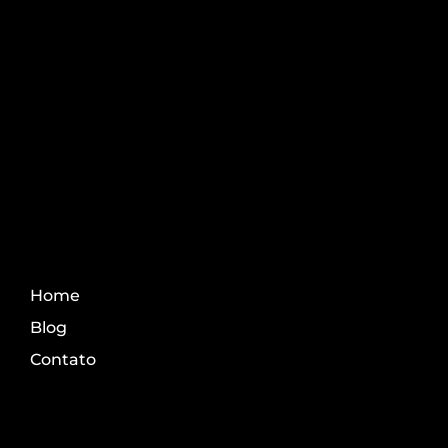
Aprenda os melhores
conteúdo do agro.
Fale Conosco
Home
Blog
Contato