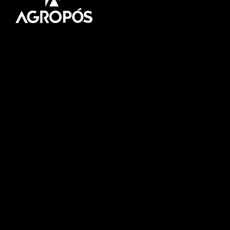
Pós-graduação AgroPós
Aprenda os melhores
conteúdo do agro.
Fale Conosco